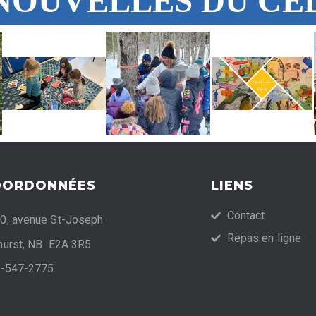
NOUVELLES DU CE
OORDONNÉES
LIENS
Contact
0, avenue St-Joseph
Repas en ligne
hurst, NB E2A 3R5
-547-2775