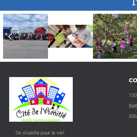
C
130
Bat
506
On s’outille pour la vie!