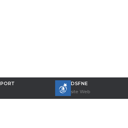
SPORT
DSFNE
site Web